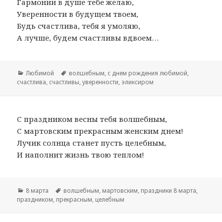
Гармонии в душе тебе желаю,
Уверенности в будущем твоем,
Будь счастлива, тебя я умоляю,
А лучше, будем счастливы вдвоем…
Рубрики
Любимой
Метки
волшебным
,
с днем рождения любимой
,
счастлива
,
счастливы
,
уверенности
,
эликсиром
С праздником весны тебя волшебным,
С мартовским прекрасным женским днем!
Лучик солнца станет пусть целебным,
И наполнит жизнь твою теплом!
Рубрики
8 марта
Метки
волшебным
,
мартовским
,
праздники 8 марта
,
праздником
,
прекрасным
,
целебным