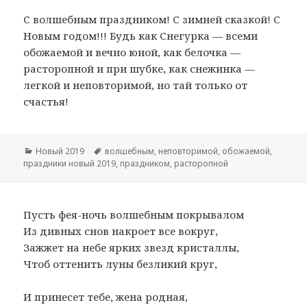
С волшебным праздником! С зимней сказкой! С
Новым годом!!! Будь как Снегурка — всеми
обожаемой и вечно юной, как белочка —
расторопной и при шубке, как снежинка —
легкой и неповторимой, но тай только от
счастья!
Рубрики
Новый 2019
Метки
волшебным
,
неповторимой
,
обожаемой
,
праздники новый 2019
,
праздником
,
расторопной
Пусть фея-ночь волшебным покрывалом
Из дивных снов накроет все вокруг,
Зажжет на небе ярких звезд кристаллы,
Чтоб оттенить луны безликий круг,
И принесет тебе, жена родная,