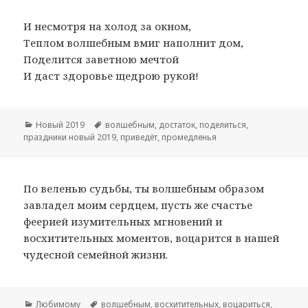
И несмотря на холод за окном,
Теплом волшебным вмиг наполнит дом,
Поделится заветною мечтой
И даст здоровье щедрою рукой!
Рубрики
Новый 2019
Метки
волшебным
,
достаток
,
поделиться
,
праздники новый 2019
,
приведёт
,
промедленья
По веленью судьбы, ты волшебным образом
завладел моим сердцем, пусть же счастье
феерией изумительных мгновений и
восхитительных моментов, воцарится в нашей
чудесной семейной жизни.
Рубрики
Любимому
Метки
волшебным
,
восхитительных
,
воцариться
,