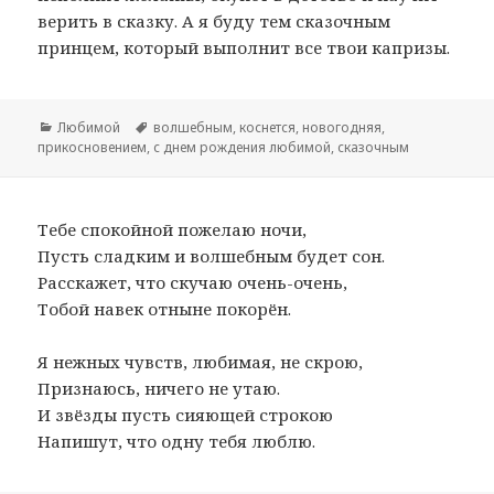
верить в сказку. А я буду тем сказочным
принцем, который выполнит все твои капризы.
Рубрики
Любимой
Метки
волшебным
,
коснется
,
новогодняя
,
прикосновением
,
с днем рождения любимой
,
сказочным
Тебе спокойной пожелаю ночи,
Пусть сладким и волшебным будет сон.
Расскажет, что скучаю очень-очень,
Тобой навек отныне покорён.
Я нежных чувств, любимая, не скрою,
Признаюсь, ничего не утаю.
И звёзды пусть сияющей строкою
Напишут, что одну тебя люблю.