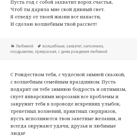
Пусть год с собой захватит ворох счастья,
Чтоб ты дарила мне свой дивный свет.
Я отведу от твоей жизни все напасти,
И сделаю волшебным твой рассвет!
Рубрики
Любимой
Метки
волшебным
,
захватит
,
наполнила
,
поздравляю
,
прекрасная
,
с днем рождения любимой
С Рождеством тебя, с чудесной зимней сказкой,
с волшебным семейным праздником. Пусть
подарит он тебе зимнюю бодрость и оптимизм,
скует январскими морозами все проблемы и
закружит тебя в хороводе искренних улыбок,
трепетных волнений, приятных сюрпризов,
пусть исполняются твои заветные желания, и
всегда окружают удачи, друзья и любимые
люди!