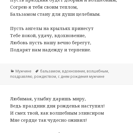
Согрею я тебя своим теплом,
Бальзамом стану для души целебным.
Пусть ангелы на крыльях принесут
Тебе покой, удачу, вдохновение,
Любовь пусть нашу вечно берегут,
Подарят нам надежду и терпение.
Рубрики
Мужчине
Метки
бальзамом
,
вдохновение
,
волшебным
,
поздравляю
,
рождеством
,
с днем рождения мужчине
Любимая, улыбку даришь миру,
Ведь праздник дня рожденья наступил!
И смех твой, как волшебным эликсиром
Мне сердце так чудесно оживил!