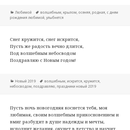
Рубрики
Любимой
Метки
волшебным
,
крылом
,
осеняя
,
родная
,
с днем
рождения любимой
,
улыбнется
Снег кружится, снег искрится,
Пусть же радость вечно длится,
Под волшебным небосводом
Поздравляю с Новым годом!
Рубрики
Новый 2019
Метки
волшебным
,
искрится
,
кружится
,
небосводом
,
поздравляю
,
праздники новый 2019
Пусть ночь новогодняя коснется тебя, моя
любимая, своим волшебным прикосновением и
вмиг разбудит в душе надежды и мечты,
исполнит желания, окунет в детство и научит