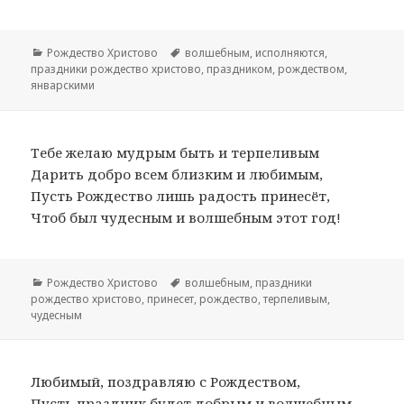
Рубрики
Рождество Христово
Метки
волшебным
,
исполняются
,
праздники рождество христово
,
праздником
,
рождеством
,
январскими
Тебе желаю мудрым быть и терпеливым
Дарить добро всем близким и любимым,
Пусть Рождество лишь радость принесёт,
Чтоб был чудесным и волшебным этот год!
Рубрики
Рождество Христово
Метки
волшебным
,
праздники
рождество христово
,
принесет
,
рождество
,
терпеливым
,
чудесным
Любимый, поздравляю с Рождеством,
Пусть праздник будет добрым и волшебным,