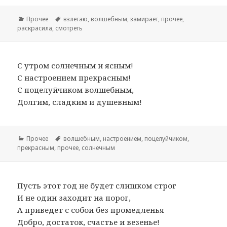
Рубрики
Прочее
Метки
взлетаю
,
волшебным
,
замирает
,
прочее
,
раскрасила
,
смотреть
С утром солнечным и ясным!
С настроением прекрасным!
С поцелуйчиком волшебным,
Долгим, сладким и душевным!
Рубрики
Прочее
Метки
волшебным
,
настроением
,
поцелуйчиком
,
прекрасным
,
прочее
,
солнечным
Пусть этот год не будет слишком строг
И не один заходит на порог,
А приведет с собой без промедленья
Добро, достаток, счастье и везенье!