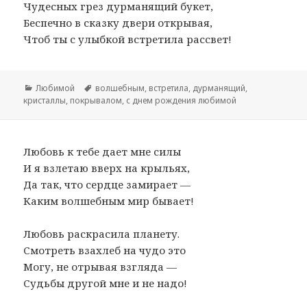
Чудесных грез дурманящий букет,
Беспечно в сказку двери открывая,
Чтоб ты с улыбкой встретила рассвет!
Рубрики
Любимой
Метки
волшебным
,
встретила
,
дурманящий
,
кристаллы
,
покрывалом
,
с днем рождения любимой
Любовь к тебе дает мне силы
И я взлетаю вверх на крыльях,
Да так, что сердце замирает —
Каким волшебным мир бывает!
Любовь раскрасила планету.
Смотреть взахлеб на чудо это
Могу, не отрывая взгляда —
Судьбы другой мне и не надо!