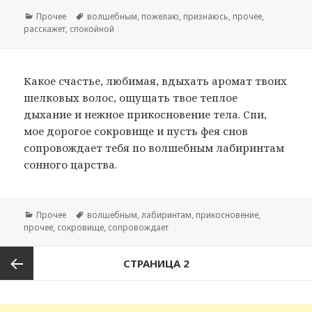
Рубрики
Прочее
Метки
волшебным
,
пожелаю
,
признаюсь
,
прочее
,
расскажет
,
спокойной
Какое счастье, любимая, вдыхать аромат твоих
шелковых волос, ощущать твое теплое
дыхание и нежное прикосновение тела. Спи,
мое дорогое сокровище и пусть фея снов
сопровождает тебя по волшебным лабиринтам
сонного царства.
Рубрики
Прочее
Метки
волшебным
,
лабиринтам
,
прикосновение
,
прочее
,
сокровище
,
сопровождает
Навигация
СТРАНИЦА
2
по
записям
Предыдущая