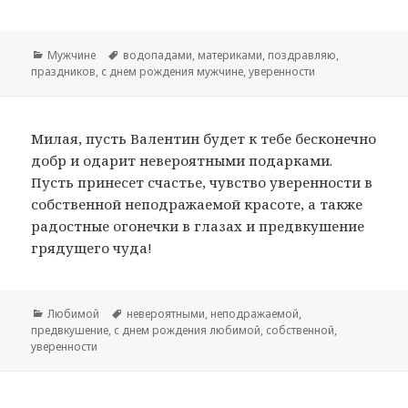
Рубрики
Мужчине
Метки
водопадами
,
материками
,
поздравляю
,
праздников
,
с днем рождения мужчине
,
уверенности
Милая, пусть Валентин будет к тебе бесконечно
добр и одарит невероятными подарками.
Пусть принесет счастье, чувство уверенности в
собственной неподражаемой красоте, а также
радостные огонечки в глазах и предвкушение
грядущего чуда!
Рубрики
Любимой
Метки
невероятными
,
неподражаемой
,
предвкушение
,
с днем рождения любимой
,
собственной
,
уверенности