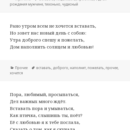
рождения мужчине
,
тихонько
,
чудесный
Рано утром всем не хочется вставать,
Но зовет нас новый день с собою:
Утра доброго спешу я пожелать,
Дом наполнить солнцем и любовью!
Рубрики
Прочее
Метки
вставать
,
доброго
,
наполнит
,
пожелать
,
прочее
,
хочется
Пора, любимый, просыпаться,
Дел важных много ждёт.
Вставать пора и умываться,
Как птичка, слышишь ты, поёт?
Её с любовью я к тебе послала,
Сказать о том, как я скучала.