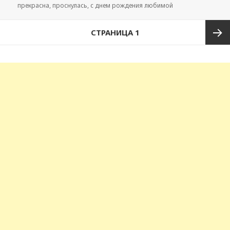
прекрасна
,
проснулась
,
с днем рождения любимой
Навигация
СТРАНИЦА
1
по
записям
След
стран