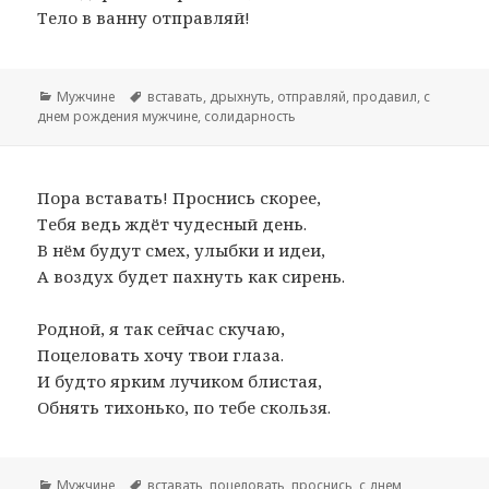
Тело в ванну отправляй!
Рубрики
Мужчине
Метки
вставать
,
дрыхнуть
,
отправляй
,
продавил
,
с
днем рождения мужчине
,
солидарность
Пора вставать! Проснись скорее,
Тебя ведь ждёт чудесный день.
В нём будут смех, улыбки и идеи,
А воздух будет пахнуть как сирень.
Родной, я так сейчас скучаю,
Поцеловать хочу твои глаза.
И будто ярким лучиком блистая,
Обнять тихонько, по тебе скользя.
Рубрики
Мужчине
Метки
вставать
,
поцеловать
,
проснись
,
с днем