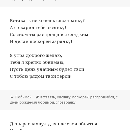
Вставать не хочешь спозаранку?
А я сварил тебе овсянку!
Со сном ты распрощайся сладким
И делай поскорей зарядку!
Я утра доброго желаю,
Тебя я крепко обнимаю,
Пусть день удачным будет твой —
С тобою рядом твой герой!
Рубрики
Любимой
Метки
вставать
,
овсянку
,
поскорей
,
распрощайся
,
с
днем рождения любимой
,
спозаранку
День распахнул для нас свои объятия,