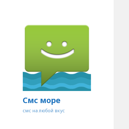
Смс море
смс на любой вкус