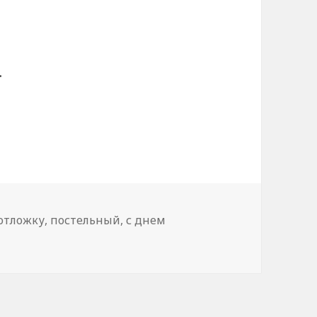
.
отложку
,
постельный
,
с днем