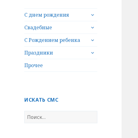
раскрыть
С днем рождения
дочернее
раскрыть
меню
Свадебные
дочернее
раскрыть
меню
С Рождением ребенка
дочернее
раскрыть
меню
Праздники
дочернее
меню
Прочее
ИСКАТЬ СМС
Н
а
й
т