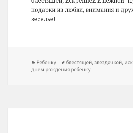
блестящей, искренней и нежной! П
подарки из любви, внимания и дру
веселье!
Рубрики
Ребенку
Метки
блестящей
,
звездочкой
,
ис
днем рождения ребенку