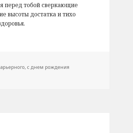
ся перед тобой сверкающие
е высоты достатка и тихо
здоровья.
карьерного
,
с днем рождения