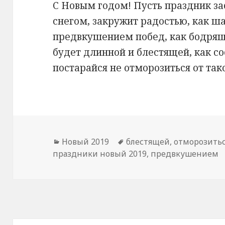
С Новым годом! Пусть праздник з
снегом, закружит радостью, как ш
предвкушением побед, как бодрящ
будет длинной и блестящей, как со
постарайся не отморозиться от тако
Рубрики
Новый 2019
Метки
блестящей
,
отморозить
праздники новый 2019
,
предвкушением