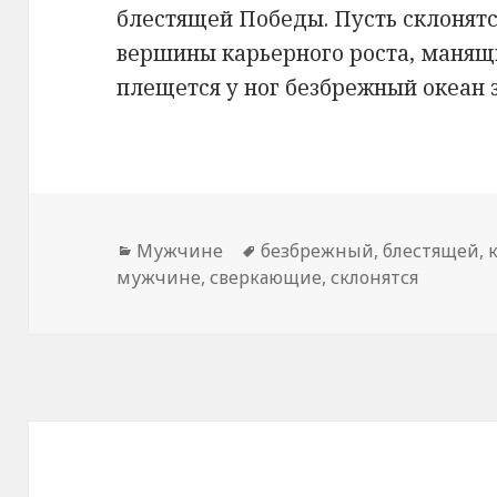
блестящей Победы. Пусть склонят
вершины карьерного роста, манящи
плещется у ног безбрежный океан 
Рубрики
Мужчине
Метки
безбрежный
,
блестящей
,
мужчине
,
сверкающие
,
склонятся