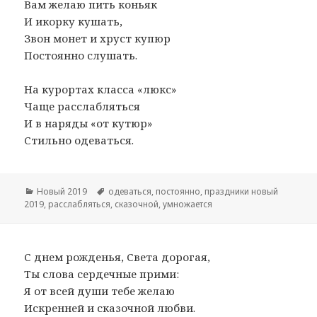
Вам желаю пить коньяк
И икорку кушать,
Звон монет и хруст купюр
Постоянно слушать.
На курортах класса «люкс»
Чаще расслабляться
И в наряды «от кутюр»
Стильно одеваться.
Рубрики
Новый 2019
Метки
одеваться
,
постоянно
,
праздники новый
2019
,
расслабляться
,
сказочной
,
умножается
С днем рожденья, Света дорогая,
Ты слова сердечные прими:
Я от всей души тебе желаю
Искренней и сказочной любви.