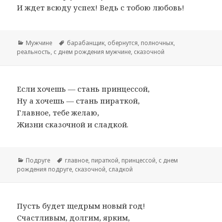
И ждет всюду успех! Ведь с тобою любовь!
Рубрики
Мужчине
Метки
барабанщик
,
обернутся
,
полночных
,
реальность
,
с днем рождения мужчине
,
сказочной
Если хочешь — стань принцессой,
Ну а хочешь — стань пираткой,
Главное, тебе желаю,
Жизни сказочной и сладкой.
Рубрики
Подруге
Метки
главное
,
пираткой
,
принцессой
,
с днем
рождения подруге
,
сказочной
,
сладкой
Пусть будет щедрым новый год!
Счастливым, долгим, ярким,