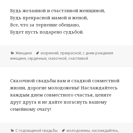
Будь желанной и счастливой женщиной,
Будь прекрасной мамой и женой,
Все, что за терпение обещано,
Будет пусть подарено судьбой.
Рубрики
Женщине
Метки
искренней
,
прекрасной
,
с днем рождения
женщине
,
сердечные
,
сказочной
,
счастливой
Сказочной свадьбы вам и сладкой совместной
жизни, дорогие молодожены! Наслаждайтесь
каждым днем совместного счастья, цените
друг друга и не дайте погаснуть вашему
семейному очагу!
Рубрики
С годовщиной свадьбы
Метки
молодожены
,
наслаждайтесь
,