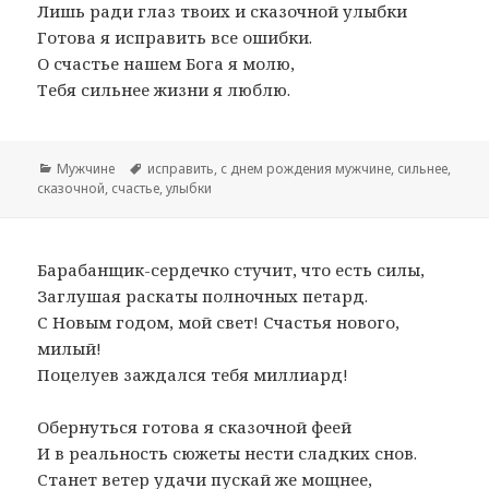
Лишь ради глаз твоих и сказочной улыбки
Готова я исправить все ошибки.
О счастье нашем Бога я молю,
Тебя сильнее жизни я люблю.
Рубрики
Мужчине
Метки
исправить
,
с днем рождения мужчине
,
сильнее
,
сказочной
,
счастье
,
улыбки
Барабанщик-сердечко стучит, что есть силы,
Заглушая раскаты полночных петард.
С Новым годом, мой свет! Счастья нового,
милый!
Поцелуев заждался тебя миллиард!
Обернуться готова я сказочной феей
И в реальность сюжеты нести сладких снов.
Станет ветер удачи пускай же мощнее,