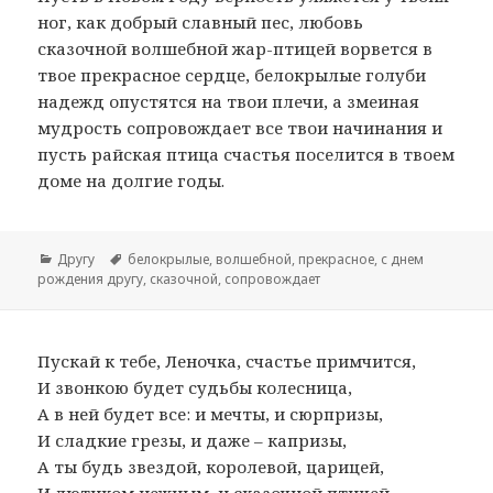
ног, как добрый славный пес, любовь
сказочной волшебной жар-птицей ворвется в
твое прекрасное сердце, белокрылые голуби
надежд опустятся на твои плечи, а змеиная
мудрость сопровождает все твои начинания и
пусть райская птица счастья поселится в твоем
доме на долгие годы.
Рубрики
Другу
Метки
белокрылые
,
волшебной
,
прекрасное
,
с днем
рождения другу
,
сказочной
,
сопровождает
Пускай к тебе, Леночка, счастье примчится,
И звонкою будет судьбы колесница,
А в ней будет все: и мечты, и сюрпризы,
И сладкие грезы, и даже – капризы,
А ты будь звездой, королевой, царицей,