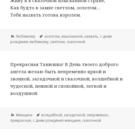
Живу я в сказочной изысканной стране,
Как будто в замке светлом, золотом…
Тебя назвать готова королем.
Рубрики
Любимому
Метки
золотом
,
изысканной
,
назвать
,
с днем
рождения любимому
,
светлом
,
сказочной
Прекрасная Танюшка! В День твоего доброго
ангела желаю быть непременно яркой и
звонкой, загадочной и сказочной, волшебной и
чудесной, нежной и спокойной, легкой и
воздушной.
Рубрики
Женщине
Метки
волшебной
,
загадочной
,
непременно
,
прекрасная
,
с днем рождения женщине
,
сказочной