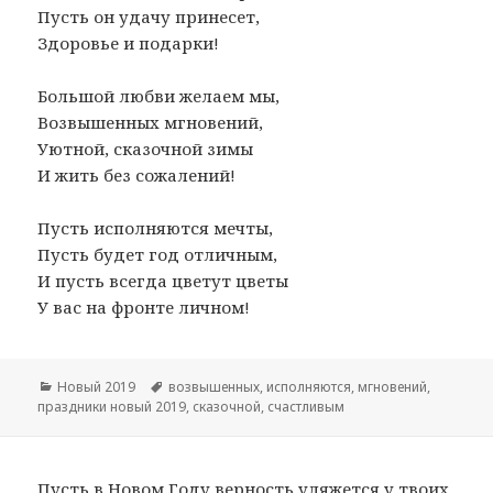
Пусть он удачу принесет,
Здоровье и подарки!
Большой любви желаем мы,
Возвышенных мгновений,
Уютной, сказочной зимы
И жить без сожалений!
Пусть исполняются мечты,
Пусть будет год отличным,
И пусть всегда цветут цветы
У вас на фронте личном!
Рубрики
Новый 2019
Метки
возвышенных
,
исполняются
,
мгновений
,
праздники новый 2019
,
сказочной
,
счастливым
Пусть в Новом Году верность уляжется у твоих