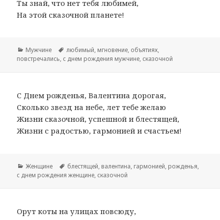
Ты знай, что нет тебя любимей,
На этой сказочной планете!
Рубрики
Мужчине
Метки
любимый
,
мгновение
,
объятиях
,
повстречались
,
с днем рождения мужчине
,
сказочной
С Днем рожденья, Валентина дорогая,
Сколько звезд на небе, лет тебе желаю
Жизни сказочной, успешной и блестящей,
Жизни с радостью, гармонией и счастьем!
Рубрики
Женщине
Метки
блестящей
,
валентина
,
гармонией
,
рожденья
,
с днем рождения женщине
,
сказочной
Орут коты на улицах повсюду,