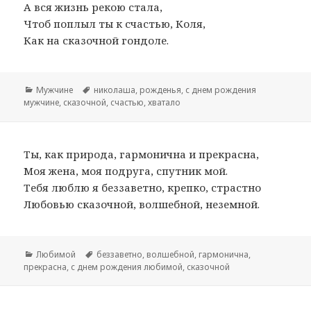
А вся жизнь рекою стала,
Чтоб поплыл ты к счастью, Коля,
Как на сказочной гондоле.
Рубрики
Мужчине
Метки
николаша
,
рожденья
,
с днем рождения
мужчине
,
сказочной
,
счастью
,
хватало
Ты, как природа, гармонична и прекрасна,
Моя жена, моя подруга, спутник мой.
Тебя люблю я беззаветно, крепко, страстно
Любовью сказочной, волшебной, неземной.
Рубрики
Любимой
Метки
беззаветно
,
волшебной
,
гармонична
,
прекрасна
,
с днем рождения любимой
,
сказочной