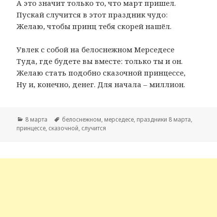
А это значит только то, что март пришел.
Пускай случится в этот праздник чудо:
Желаю, чтобы принц тебя скорей нашёл.
Увлек с собой на белоснежном Мерседесе
Туда, где будете вы вместе: только ты и он.
Желаю стать подобно сказочной принцессе,
Ну и, конечно, денег. Для начала – миллион.
Рубрики
8 марта
Метки
белоснежном
,
мерседесе
,
праздники 8 марта
,
принцессе
,
сказочной
,
случится