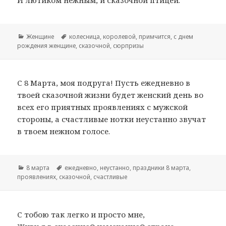
И лютиком нежным, и сказочной птицей.
Рубрики
Женщине
Метки
колесница
,
королевой
,
примчится
,
с днем
рождения женщине
,
сказочной
,
сюрпризы
С 8 Марта, моя подруга! Пусть ежедневно в
твоей сказочной жизни будет женский день во
всех его приятных проявлениях с мужской
стороны, а счастливые нотки неустанно звучат
в твоем нежном голосе.
Рубрики
8 марта
Метки
ежедневно
,
неустанно
,
праздники 8 марта
,
проявлениях
,
сказочной
,
счастливые
С тобою так легко и просто мне,