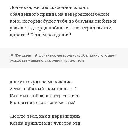
Доченька, желаю сказочной жизни:
обалденного принца на невероятном белом
коне, который будет тебя до безумия любить и
уважать; дворца поближе, а не в тридевятом
царстве! С днем рождения!
Рубрики
Женщине
Метки
доченька
,
невероятном
,
обалденного
,
с днем
рождения женщине
,
сказочной
,
тридевятом
Я помню чудное мгновение,
А ты, любимый, помнишь ты?
Как мы с тобою повстречались
В объятиях счастья и мечты?
Люблю тебя, как в первый день,
Когда пришли мне чувства эти,