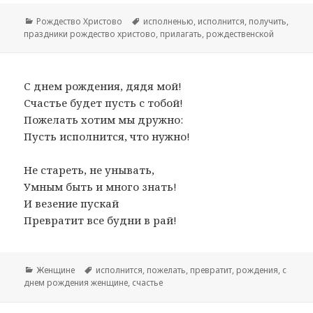
Рубрики
Рождество Христово
Метки
исполненью
,
исполнится
,
получить
,
праздники рождество христово
,
прилагать
,
рождественской
С днем рождения, дядя мой!
Счастье будет пусть с тобой!
Пожелать хотим мы дружно:
Пусть исполнится, что нужно!
Не стареть, не унывать,
Умным быть и много знать!
И везение пускай
Превратит все будни в рай!
Рубрики
Женщине
Метки
исполнится
,
пожелать
,
превратит
,
рождения
,
с
днем рождения женщине
,
счастье