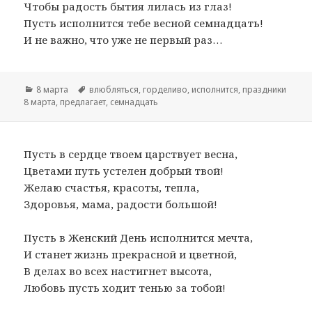
Чтобы радость бытия лилась из глаз!
Пусть исполнится тебе весной семнадцать!
И не важно, что уже не первый раз…
Рубрики
8 марта
Метки
влюбляться
,
горделиво
,
исполнится
,
праздники
8 марта
,
предлагает
,
семнадцать
Пусть в сердце твоем царствует весна,
Цветами путь устелен добрый твой!
Желаю счастья, красоты, тепла,
Здоровья, мама, радости большой!
Пусть в Женский День исполнится мечта,
И станет жизнь прекрасной и цветной,
В делах во всех настигнет высота,
Любовь пусть ходит тенью за тобой!