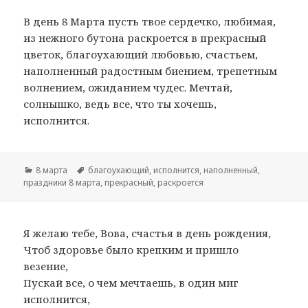
В день 8 Марта пусть твое сердечко, любимая,
из нежного бутона раскроется в прекрасный
цветок, благоухающий любовью, счастьем,
наполненный радостным биением, трепетным
волнением, ожиданием чудес. Мечтай,
солнышко, ведь все, что ты хочешь,
исполнится.
Рубрики
8 марта
Метки
благоухающий
,
исполнится
,
наполненный
,
праздники 8 марта
,
прекрасный
,
раскроется
Я желаю тебе, Вова, счастья в день рождения,
Чтоб здоровье было крепким и пришло
везение,
Пускай все, о чем мечтаешь, в один миг
исполнится,