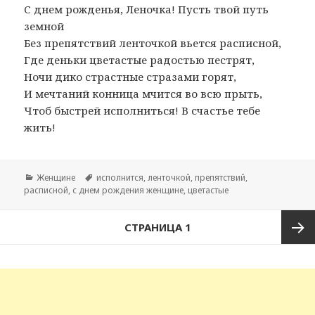
С днем рожденья, Леночка! Пусть твой путь
земной
Без препятствий ленточкой вьется расписной,
Где деньки цветастые радостью пестрят,
Ночи дико страстные стразами горят,
И мечтаний конница мчится во всю прыть,
Чтоб быстрей исполниться! В счастье тебе
жить!
Рубрики
Женщине
Метки
исполнится
,
ленточкой
,
препятствий
,
расписной
,
с днем рождения женщине
,
цветастые
Навигация
СТРАНИЦА
1
по
записям
След
стран