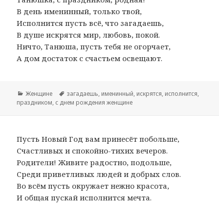
В день именинный, только твой,
Исполнится пусть всё, что загадаешь,
В душе искрятся мир, любовь, покой.
Ничто, Танюша, пусть тебя не огорчает,
А дом достаток с счастьем освещают.
Рубрики
Женщине
Метки
загадаешь
,
именинный
,
искрятся
,
исполнится
,
праздником
,
с днем рождения женщине
Пусть Новый Год вам принесёт побольше,
Счастливых и спокойно-тихих вечеров.
Родители! Живите радостно, подольше,
Среди приветливых людей и добрых слов.
Во всём пусть окружает нежно красота,
И общая пускай исполнится мечта.