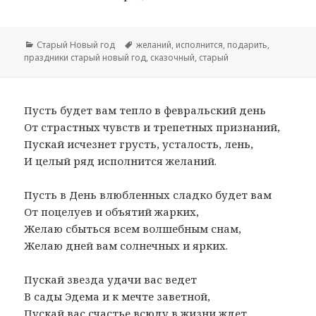
Рубрики
Старый Новый год
Метки
желаний
,
исполнится
,
подарить
,
праздники старый новый год
,
сказочный
,
старый
Пусть будет вам тепло в февральский день
От страстных чувств и трепетных признаний,
Пускай исчезнет грусть, усталость, лень,
И целый ряд исполнится желаний.
Пусть в День влюбленных сладко будет вам
От поцелуев и объятий жарких,
Желаю сбыться всем волшебным снам,
Желаю дней вам солнечных и ярких.
Пускай звезда удачи вас ведет
В сады Эдема и к мечте заветной,
Пускай вас счастье всюду в жизни ждет,