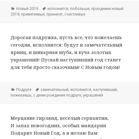
Рубрики
Новый 2019
Метки
исполнится
,
побольше
,
праздники новый
2019
,
приветливых
,
принесет
,
счастливых
Дорогая подружка, пусть все, что пожелаешь
сегодня, исполнится: будут и замечательный
принц, и шикарная шуба, и куча золотых
украшений! Пускай наступивший год станет
для тебя просто сказочным! С Новым годом!
Рубрики
Подруге
Метки
замечательный
,
исполнится
,
наступивший
,
пожелаешь
,
с днем рождения подруге
,
украшений
Мерцание гирлянд, веселый серпантин,
И запах новогодних, особых мандарин
Подарит Новый Год, а я желаю Вам