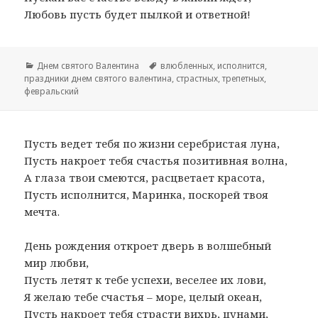
Любовь пусть будет пылкой и ответной!
Рубрики
Днем святого Валентина
Метки
влюбленных
,
исполнится
,
праздники днем святого валентина
,
страстных
,
трепетных
,
февральский
Пусть ведет тебя по жизни серебристая луна,
Пусть накроет тебя счастья позитивная волна,
А глаза твои смеются, расцветает красота,
Пусть исполнится, Маринка, поскорей твоя
мечта.
День рождения откроет дверь в волшебный
мир любви,
Пусть летят к тебе успехи, веселее их лови,
Я желаю тебе счастья – море, целый океан,
Пусть накроет тебя страсти вихрь, цунами,