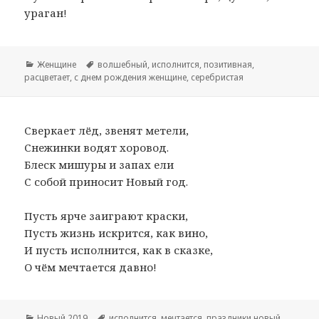
ураган!
Рубрики
Женщине
Метки
волшебный
,
исполнится
,
позитивная
,
расцветает
,
с днем рождения женщине
,
серебристая
Сверкает лёд, звенят метели,
Снежинки водят хоровод.
Блеск мишуры и запах ели
С собой приносит Новый год.
Пусть ярче заиграют краски,
Пусть жизнь искрится, как вино,
И пусть исполнится, как в сказке,
О чём мечтается давно!
Рубрики
Новый 2019
Метки
исполнится
,
мечтается
,
праздники новый