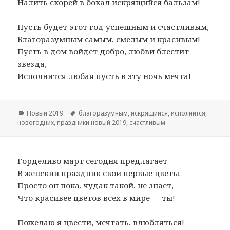
Налить скорей в бокал искрящийся бальзам!
Пусть будет этот год успешным и счастливым,
Благоразумным самым, смелым и красивым!
Пусть в дом войдет добро, любви блестит
звезда,
Исполнится любая пусть в эту ночь мечта!
Рубрики
Новый 2019
Метки
благоразумным
,
искрящийся
,
исполнится
,
новогодних
,
праздники новый 2019
,
счастливым
Горделиво март сегодня предлагает
В женский праздник свои первые цветы.
Просто он пока, чудак такой, не знает,
Что красивее цветов всех в мире — ты!
Пожелаю я цвести, мечтать, влюбляться!