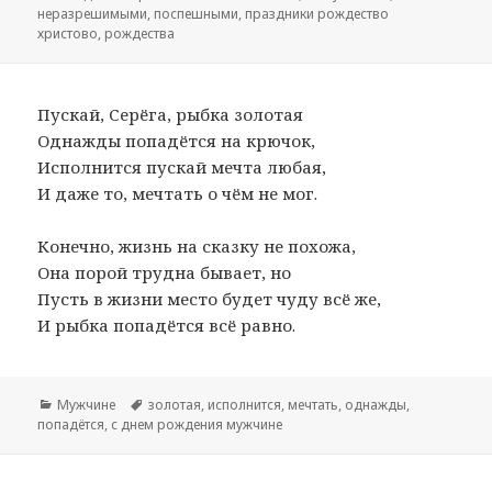
неразрешимыми
,
поспешными
,
праздники рождество
христово
,
рождества
Пускай, Серёга, рыбка золотая
Однажды попадётся на крючок,
Исполнится пускай мечта любая,
И даже то, мечтать о чём не мог.
Конечно, жизнь на сказку не похожа,
Она порой трудна бывает, но
Пусть в жизни место будет чуду всё же,
И рыбка попадётся всё равно.
Рубрики
Мужчине
Метки
золотая
,
исполнится
,
мечтать
,
однажды
,
попадётся
,
с днем рождения мужчине