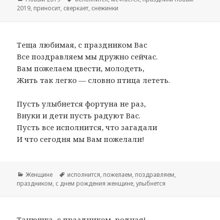
2019
,
приносит
,
сверкает
,
снежинки
Теща любимая, с праздником Вас
Все поздравляем мы дружно сейчас.
Вам пожелаем цвести, молодеть,
Жить так легко — словно птица лететь.
Пусть улыбнется фортуна не раз,
Внуки и дети пусть радуют Вас.
Пусть все исполнится, что загадали
И что сегодня мы Вам пожелали!
Рубрики
Женщине
Метки
исполнится
,
пожелаем
,
поздравляем
,
праздником
,
с днем рождения женщине
,
улыбнется
Танюшка, с праздником, родная!