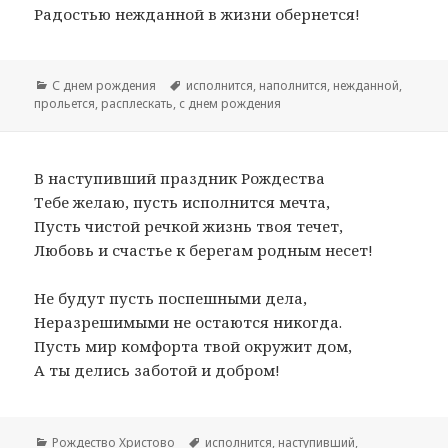
Радостью нежданной в жизни обернется!
Рубрики
С днем рождения
Метки
исполнится
,
наполнится
,
нежданной
,
прольется
,
расплескать
,
с днем рождения
В наступивший праздник Рождества
Тебе желаю, пусть исполнится мечта,
Пусть чистой речкой жизнь твоя течет,
Любовь и счастье к берегам родным несет!
Не будут пусть поспешными дела,
Неразрешимыми не остаются никогда.
Пусть мир комфорта твой окружит дом,
А ты делись заботой и добром!
Рубрики
Рождество Христово
Метки
исполнится
,
наступивший
,