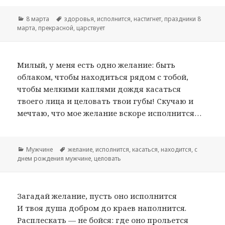
Рубрики
8 марта
Метки
здоровья
,
исполнится
,
настигнет
,
праздники 8
марта
,
прекрасной
,
царствует
Милый, у меня есть одно желание: быть
облаком, чтобы находиться рядом с тобой,
чтобы мелкими каплями дождя касаться
твоего лица и целовать твои губы! Скучаю и
мечтаю, что мое желание вскоре исполнится…
Рубрики
Мужчине
Метки
желание
,
исполнится
,
касаться
,
находится
,
с
днем рождения мужчине
,
целовать
Загадай желание, пусть оно исполнится
И твоя душа добром до краев наполнится.
Расплескать — не бойся: где оно прольется