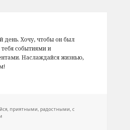
 день. Хочу, чтобы он был
 тебя событиями и
нтами. Наслаждайся жизнью,
м!
йся
,
приятными
,
радостными
,
с
и