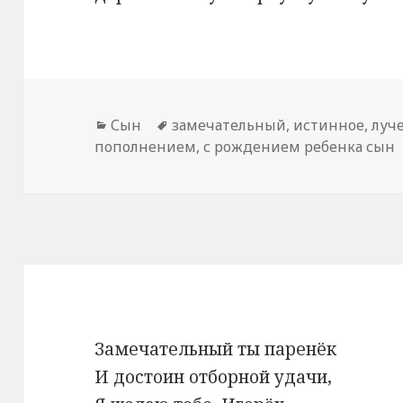
Рубрики
Сын
Метки
замечательный
,
истинное
,
луч
пополнением
,
с рождением ребенка сын
Замечательный ты паренёк
И достоин отборной удачи,