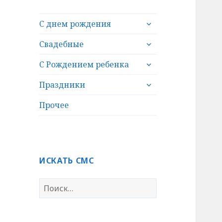
раскрыть
С днем рождения
дочернее
раскрыть
меню
Свадебные
дочернее
раскрыть
меню
С Рождением ребенка
дочернее
раскрыть
меню
Праздники
дочернее
меню
Прочее
ИСКАТЬ СМС
Н
а
й
т