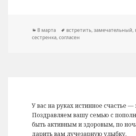
Рубрики
8 марта
Метки
встретить
,
замечательный
,
сестренка
,
согласен
У вас на руках истинное счастье 
Поздравляем вашу семью с попол
быть активным и здоровым, по ноча
дарить вам лучезарную улыбку.