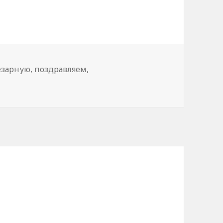
езарную
,
поздравляем
,