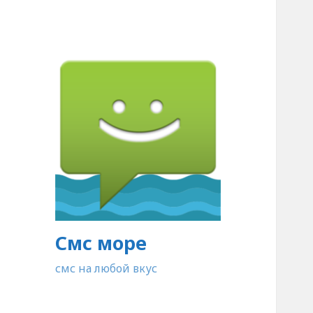
Смс море
смс на любой вкус