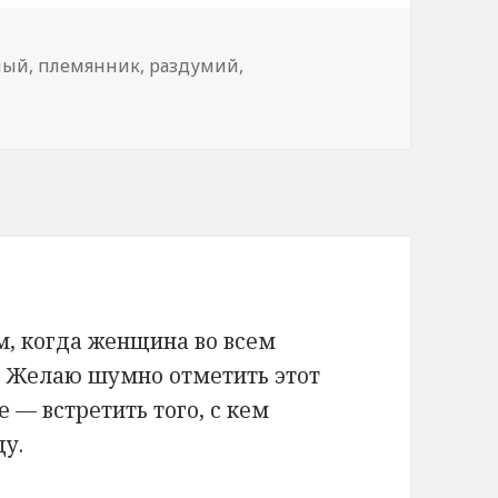
ный
,
племянник
,
раздумий
,
м, когда женщина во всем
н. Желаю шумно отметить этот
 — встретить того, с кем
ду.