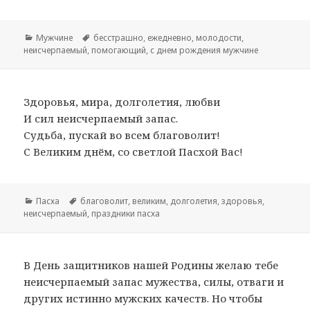
Рубрики
Мужчине
Метки
бесстрашно
,
ежедневно
,
молодости
,
неисчерпаемый
,
помогающий
,
с днем рождения мужчине
Здоровья, мира, долголетия, любви
И сил неисчерпаемый запас.
Судьба, пускай во всем благоволит!
С Великим днём, со светлой Пасхой Вас!
Рубрики
Пасха
Метки
благоволит
,
великим
,
долголетия
,
здоровья
,
неисчерпаемый
,
праздники пасха
В День защитников нашей Родины желаю тебе
неисчерпаемый запас мужества, силы, отваги и
других истинно мужских качеств. Но чтобы