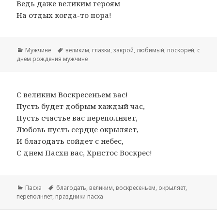
Ведь даже великим героям
На отдых когда-то пора!
Рубрики
Мужчине
Метки
великим
,
глазки
,
закрой
,
любимый
,
поскорей
,
с
днем рождения мужчине
С великим Воскресеньем вас!
Пусть будет добрым каждый час,
Пусть счастье вас переполняет,
Любовь пусть сердце окрыляет,
И благодать сойдет с небес,
С днем Пасхи вас, Христос Воскрес!
Рубрики
Пасха
Метки
благодать
,
великим
,
воскресеньем
,
окрыляет
,
переполняет
,
праздники пасха