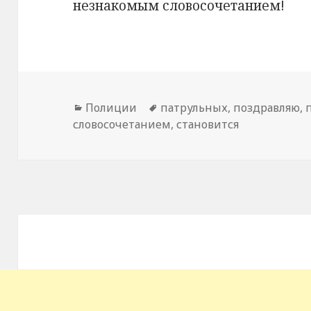
незнакомым словосочетанием!
Рубрики
Полиции
Метки
патрульных
,
поздравляю
,
словосочетанием
,
становится