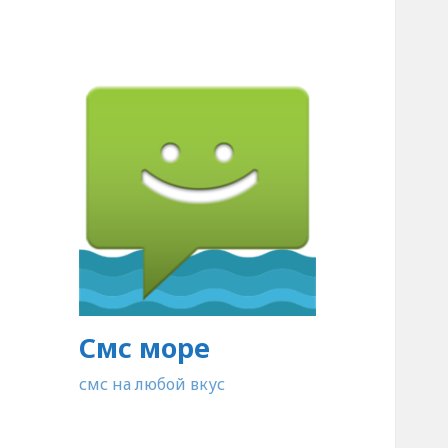
Смс море
смс на любой вкус