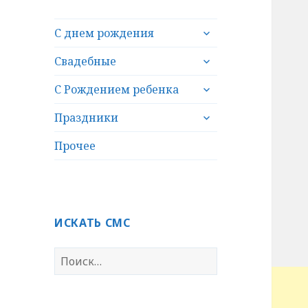
раскрыть
С днем рождения
дочернее
раскрыть
меню
Свадебные
дочернее
раскрыть
меню
С Рождением ребенка
дочернее
раскрыть
меню
Праздники
дочернее
меню
Прочее
ИСКАТЬ СМС
Н
а
й
т