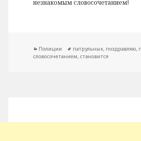
незнакомым словосочетанием!
Рубрики
Полиции
Метки
патрульных
,
поздравляю
,
словосочетанием
,
становится