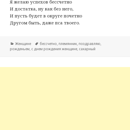
Я желаю успехов бессчетно
И достатка, ну как без него,
И пусть будет в округе почетно
Другом быть, даже пса твоего.
Рубрики
Женщине
Метки
бессчетно
,
племянник
,
поздравляю
,
рожденьем
,
с днем рождения женщине
,
сахарный