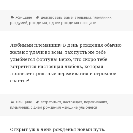
Рубрики
Женщине
Метки
действовать
,
замечательный
,
племянник
,
раздумий
,
рождения
,
с днем рождения женщине
Любимый племянник! В день рождения обычно
желают удачи во всем, так пусть же тебе
улыбнется фортуна! Верю, что скоро тебе
встретится настоящая любовь, которая
принесет приятные переживания и огромное
счастье!
Рубрики
Женщине
Метки
встретиться
,
настоящая
,
переживания
,
племянник
,
с днем рождения женщине
,
улыбнется
Открыт уж в день рожденья новый путь.