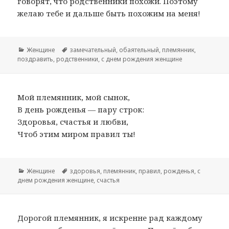
говорят, что родственники похожи. Поэтому
желаю тебе и дальше быть похожим на меня!
Рубрики
Женщине
Метки
замечательный
,
обаятельный
,
племянник
,
поздравить
,
родственники
,
с днем рождения женщине
Мой племянник, мой сынок,
В день рожденья — пару строк:
Здоровья, счастья и любви,
Чтоб этим миром правил ты!
Рубрики
Женщине
Метки
здоровья
,
племянник
,
правил
,
рожденья
,
с
днем рождения женщине
,
счастья
Дорогой племянник, я искренне рад каждому