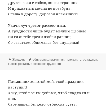
Друзей зови с собою, юный странник!
И прихватить мечты не позабудь,
Спеша в дорогу, дорогой племянник!
Удачи луч тревог рассеет дым.
А трудности лишь будут мелким щебнем.
Идти ж тебе среди любви равнин,
Со счастьем обнимаясь без смущенья!
Рубрики
Женщине
Метки
обнимаясь
,
племянник
,
прихватить
,
рожденья
,
с днем рождения женщине
,
трудности
Племянник золотой мой, твой праздник
наступил!
Хочу, чтоб рос ты добрым, чтоб сладко ел и
пил,
Свое нашел бы дело, отбросив суету,