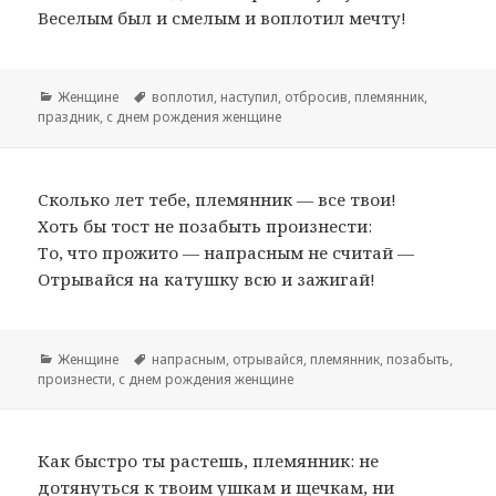
Веселым был и смелым и воплотил мечту!
Рубрики
Женщине
Метки
воплотил
,
наступил
,
отбросив
,
племянник
,
праздник
,
с днем рождения женщине
Сколько лет тебе, племянник — все твои!
Хоть бы тост не позабыть произнести:
То, что прожито — напрасным не считай —
Отрывайся на катушку всю и зажигай!
Рубрики
Женщине
Метки
напрасным
,
отрывайся
,
племянник
,
позабыть
,
произнести
,
с днем рождения женщине
Как быстро ты растешь, племянник: не
дотянуться к твоим ушкам и щечкам, ни