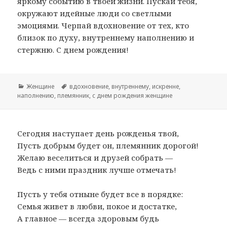
яркому событию в твоей жизни. Пускай тебя,
окружают идейные люди со светлыми
эмоциями. Черпай вдохновение от тех, кто
близок по духу, внутреннему наполнению и
стержню. С днем рождения!
Рубрики
Женщине
Метки
вдохновение
,
внутреннему
,
искренне
,
наполнению
,
племянник
,
с днем рождения женщине
Сегодня наступает день рожденья твой,
Пусть добрым будет он, племянник дорогой!
Желаю веселиться и друзей собрать —
Ведь с ними праздник лучше отмечать!
Пусть у тебя отныне будет все в порядке:
Семья живет в любви, покое и достатке,
А главное — всегда здоровым будь