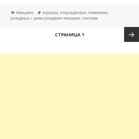
Рубрики
Женщине
Метки
игрушка
,
отпраздновал
,
племянник
,
рожденье
,
с днем рождения женщине
,
счастлив
Навигация
СТРАНИЦА
1
по
записям
След
стран