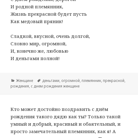
И родной племянник,
Жизнь прекрасной будет пусть
Как медовый пряник!
Сладкой, вкусной, очень долгой,
Словно мир, огромной,
И, конечно же, любовью
И деньгами полной!
Рубрики
Женщине
Метки
деньгами
,
огромной
,
племянник
,
прекрасной
,
рождения
,
с днем рождения женщине
Кто может достойно поздравить с днём
рождения такого дядю как ты? Только такой
умный и добрый, красивый и обаятельный, и
просто замечательный племянник, как я! А