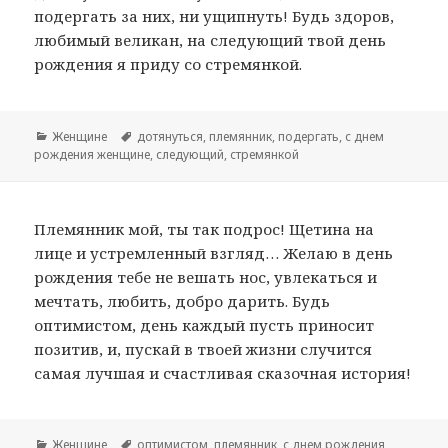
подергать за них, ни ущипнуть! Будь здоров,
любимый великан, на следующий твой день
рождения я приду со стремянкой.
Рубрики
Женщине
Метки
дотянуться
,
племянник
,
подергать
,
с днем
рождения женщине
,
следующий
,
стремянкой
Племянник мой, ты так подрос! Щетина на
лице и устремленный взгляд… Желаю в день
рождения тебе не вешать нос, увлекаться и
мечтать, любить, добро дарить. Будь
оптимистом, день каждый пусть приносит
позитив, и, пускай в твоей жизни случится
самая лучшая и счастливая сказочная история!
Рубрики
Женщине
Метки
оптимистом
,
племянник
,
с днем рождения