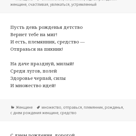
женщине
,
счастливая
,
увлекаться
,
устремленный
Пусть день рожденья детство
Вернет тебе на миг!
И есть, племянник, средство —
Отправься на пикник!
На даче празднуй, милый!
Среди лугов, полей
Здоровье черпай, силы
И множество идей!
Рубрики
Женщине
Метки
множество
,
отправься
,
племянник
,
рожденья
,
с днем рождения женщине
,
средство
С днем рождения, дорогой