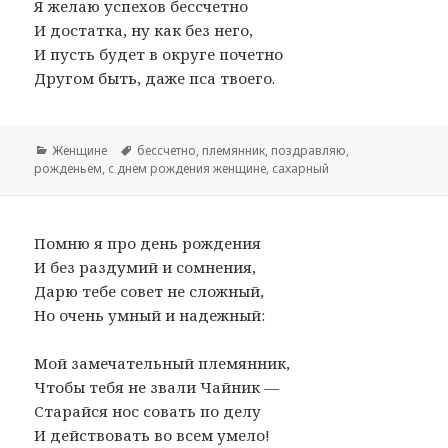
Я желаю успехов бессчетно
И достатка, ну как без него,
И пусть будет в округе почетно
Другом быть, даже пса твоего.
Рубрики
Женщине
Метки
бессчетно
,
племянник
,
поздравляю
,
рожденьем
,
с днем рождения женщине
,
сахарный
Помню я про день рождения
И без раздумий и сомнения,
Дарю тебе совет не сложный,
Но очень умный и надежный:
Мой замечательный племянник,
Чтобы тебя не звали Чайник —
Старайся нос совать по делу
И действовать во всем умело!