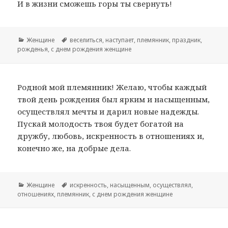
И в жизни сможешь горы ты свернуть!
Рубрики
Женщине
Метки
веселиться
,
наступает
,
племянник
,
праздник
,
рожденья
,
с днем рождения женщине
Родной мой племянник! Желаю, чтобы каждый
твой день рождения был ярким и насыщенным,
осуществлял мечты и дарил новые надежды.
Пускай молодость твоя будет богатой на
дружбу, любовь, искренность в отношениях и,
конечно же, на добрые дела.
Рубрики
Женщине
Метки
искренность
,
насыщенным
,
осуществлял
,
отношениях
,
племянник
,
с днем рождения женщине