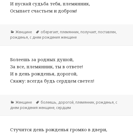
И пускай судьба тебя, племянник,
Осыпает счастьем и добром!
Рубрики
Женщине
Метки
оберегает
,
племянник
,
получает
,
поставлен
,
рожденья
,
с днем рождения женщине
Болеешь за родных душой,
За все, племянник, ты в ответе!
И в день рожденья, дорогой,
Скажу: всегда будь сердцем светел!
Рубрики
Женщине
Метки
болеешь
,
дорогой
,
племянник
,
рожденья
,
с
днем рождения женщине
,
сердцем
Стучится день рожденья громко в двери,