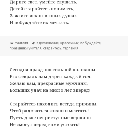
Дарите свет, умейте слушать,
Детей старайтесь понимать,
Зажгите искры в юных душах
И побуждайте их мечтать.
Рубрики
Учителя
Метки
вдохновение
,
красочных
,
побуждайте
,
праздники учителя
,
старайтесь
,
терпения
Сегодня праздник сильной половины —
Его февраль нам дарит каждый год.
Желаю вам, прекрасные мужчины,
Больших удач на много лет вперёд!
Старайтесь находить всегда причины,
Чтоб радоваться жизни и мечтать!
Пусть даже неприступные вершины
Не смогут перед вами устоять!