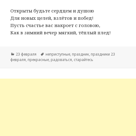
Открыты будьте сердцем и душою
Для новых целей, взлётов и побед!
Пусть счастье вас накроет с головою,
Как в зимний вечер мягкий, тёплый плед!
Рубрики
23 февраля
Метки
неприступные
,
праздник
,
праздники 23
февраля
,
прекрасные
,
радоваться
,
старайтесь