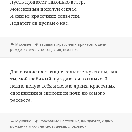
Пусть принесёт тихонько ветер,
Мой нежный поцелуй сейчас.
И сны из красочных соцветий,
Подарит он пускай о нас.
Рубрики
Мужчине
Метки
засыпать
,
красочных
,
принесет
,
с днем
рождения мужчине
,
соцветий
,
тихонько
Даже такие настоящие сильные мужчины, как
ты, мой любимый, нуждаются в отдыхе. Я
нежно целую тебя и желаю ярких, красочных
сновидений и спокойной ночи до самого
рассвета.
Рубрики
Мужчине
Метки
красочных
,
настоящие
,
нуждаются
,
с днем
рождения мужчине
,
сновидений
,
спокойной