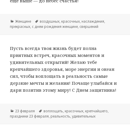
еще выше — до небес счастья!
Рубрики
Женщине
Метки
воздушных
,
красочных
,
наслаждения
,
прекрасных
,
с днем рождения женщине
,
свершений
Пусть всегда твоя жизнь будет полна
приятных встреч, красочных моментов и
удивительных открытий! Желаю тебе
крепчайшего здоровья, море энергии и океан
сил, чтобы воплощать в реальность самые
дерзкие мечты и желания! Почаще улыбайся и
дари позитив этому миру! С Днем защитника!
Рубрики
23 февраля
Метки
воплощать
,
красочных
,
крепчайшего
,
праздники 23 февраля
,
реальность
,
удивительных