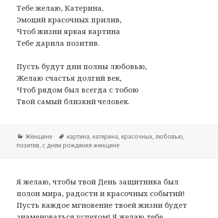
Тебе желаю, Катерина,
Эмоций красочных прилив,
Чтоб жизни яркая картина
Тебе дарила позитив.
Пусть будут дни полны любовью,
Желаю счастья долгий век,
Чтоб рядом был всегда с тобою
Твой самый близкий человек.
Рубрики
Женщине
Метки
картина
,
катерина
,
красочных
,
любовью
,
позитив
,
с днем рождения женщине
Я желаю, чтобы твой День защитника был
полон мира, радости и красочных событий!
Пусть каждое мгновение твоей жизни будет
знаменоваться успехом! Я желаю тебе