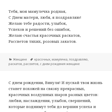
Тебя, моя мамулечка родная,
С Днем матери, любя, я поздравляю!
Желаю тебе радости, улыбок,
Успехов и решений без ошибок,
Желаю счастья красочных раскатов,
Рассветов тихих, розовых закатов.
Рубрики
Женщине
Метки
красочных
,
мамулечка
,
поздравляю
,
раскатов
,
рассветов
,
с днем рождения женщине
С днем рождения, Викуля! И пускай твоя жизнь
станет похожей на связку прекрасных,
красочных воздушных шаров разных цветов:
любви, наслаждения, улыбок, свершений,
которые поднимут тебя до вершин успеха и