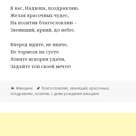
Я вас, Надюша, поздравляю,
Желая красочных чудес,
На позитив благословляю –
Звенящий, яркий, до небес.
Вперед идите, не иначе,
Не тормозя на суете.
Ловите искорки удачи,
Задайте тон своей мечте!
Рубрики
Женщине
Метки
благословляю
,
звенящий
,
красочных
,
поздравляю
,
позитив
,
с днем рождения женщине