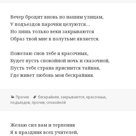
Вечер бродит вновь по нашим улицам,
У подъездов парочки целуются…
Но лишь только веки закрываются
Образ твой мне в полутьме является.
Пожелаю снов тебе я красочных,
Будет пусть спокойной ночь и сказочной,
Пусть тебе страна приснится тайная,
Где живет любовь моя бескрайняя.
Рубрики
Прочее
Метки
бескрайняя
,
закрываются
,
красочных
,
подъездов
,
прочее
,
спокойной
Желаю сил вам и терпения
Я в праздник всех учителей,