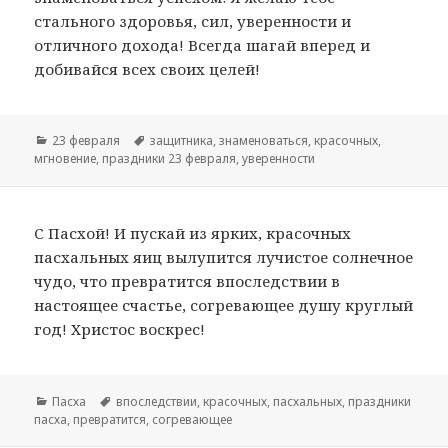
стального здоровья, сил, уверенности и
отличного дохода! Всегда шагай вперед и
добивайся всех своих целей!
Рубрики
23 февраля
Метки
защитника
,
знаменоваться
,
красочных
,
мгновение
,
праздники 23 февраля
,
уверенности
С Пасхой! И пускай из ярких, красочных
пасхальных яиц вылупится лучистое солнечное
чудо, что превратится впоследствии в
настоящее счастье, согревающее душу круглый
год! Христос воскрес!
Рубрики
Пасха
Метки
впоследствии
,
красочных
,
пасхальных
,
праздники
пасха
,
превратится
,
согревающее