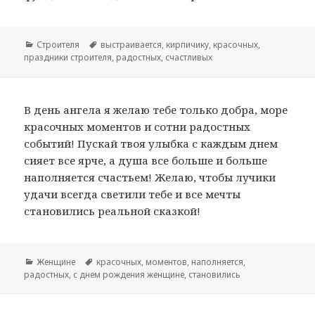
Рубрики
Строителя
Метки
выстраивается
,
кирпичику
,
красочных
,
праздники строителя
,
радостных
,
счастливых
В день ангела я желаю тебе только добра, море
красочных моментов и сотни радостных
событий! Пускай твоя улыбка с каждым днем
сияет все ярче, а душа все больше и больше
наполняется счастьем! Желаю, чтобы лучики
удачи всегда светили тебе и все мечты
становились реальной сказкой!
Рубрики
Женщине
Метки
красочных
,
моментов
,
наполняется
,
радостных
,
с днем рождения женщине
,
становились