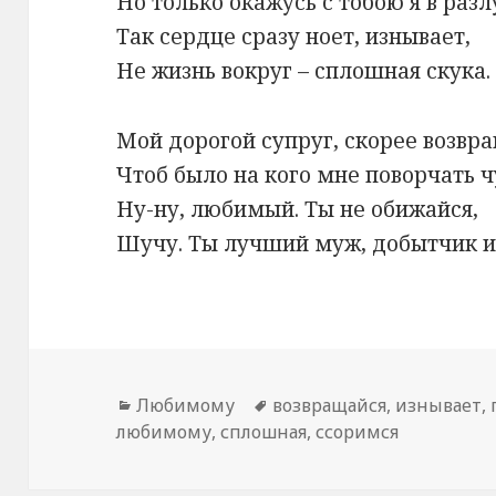
Но только окажусь с тобою я в разл
Так сердце сразу ноет, изнывает,
Не жизнь вокруг – сплошная скука.
Мой дорогой супруг, скорее возвр
Чтоб было на кого мне поворчать ч
Ну-ну, любимый. Ты не обижайся,
Шучу. Ты лучший муж, добытчик и 
Рубрики
Любимому
Метки
возвращайся
,
изнывает
,
любимому
,
сплошная
,
ссоримся