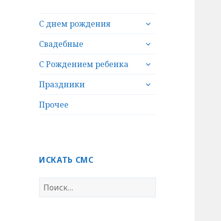
раскрыть
С днем рождения
дочернее
раскрыть
меню
Свадебные
дочернее
раскрыть
меню
С Рождением ребенка
дочернее
раскрыть
меню
Праздники
дочернее
меню
Прочее
ИСКАТЬ СМС
Н
а
й
т