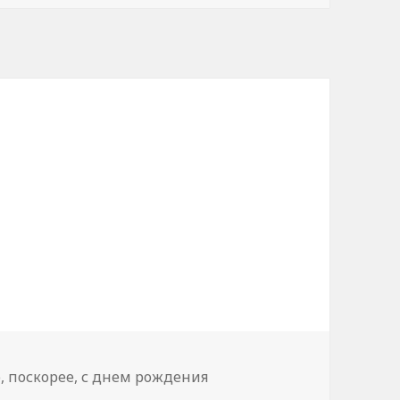
о
,
поскорее
,
с днем рождения