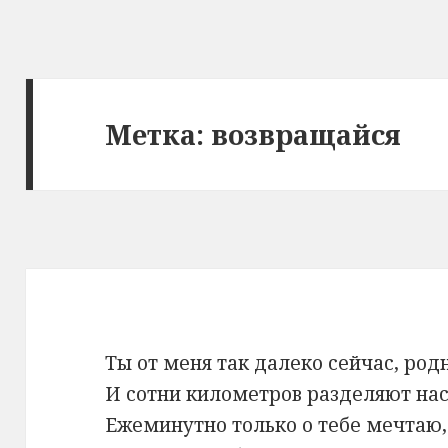
Метка: возвращайся
Ты от меня так далеко сейчас, род
И сотни километров разделяют нас
Ежеминутно только о тебе мечтаю,