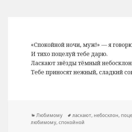
«Спокойной ночи, муж!» — я говорю
И тихо поцелуй тебе дарю.
Ласкают звёзды тёмный небосклон
Тебе приносят нежный, сладкий со
Рубрики
Любимому
Метки
ласкают
,
небосклон
,
поц
любимому
,
спокойной