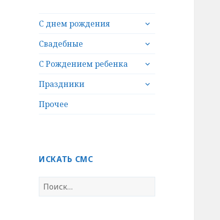
раскрыть
С днем рождения
дочернее
раскрыть
меню
Свадебные
дочернее
раскрыть
меню
С Рождением ребенка
дочернее
раскрыть
меню
Праздники
дочернее
меню
Прочее
ИСКАТЬ СМС
Н
а
й
т