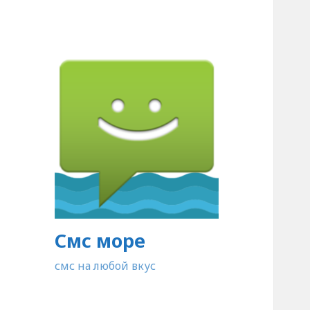
Смс море
смс на любой вкус