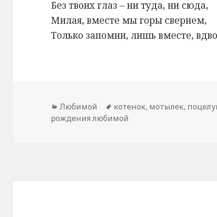
Без твоих глаз – ни туда, ни сюда,
Милая, вместе мы горы свернем,
Только запомни, лишь вместе, вдв
Рубрики
Любимой
Метки
котенок
,
мотылек
,
поцелу
рождения любимой