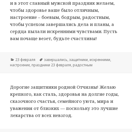
и в этот славный мужской праздник желаем,
чтобы здоровье ваше было отличным,
настроение – боевым, бодрым, радостным,
чтобы успехом завершались дела и планы, а
сердца пылали искренними чувствами. Пусть
вам почаще везет, будьте счастливы!
Рубрики
23 февраля
Метки
завершались
,
защитники
,
искренними
,
настроение
,
праздники 23 февраля
,
радостным
Дорогие защитники родной Отчизны! Желаю
крепкого, как сталь, здоровья на долгие годы,
сказочного счастья, семейного уюта, мира и
уважения от близких — поскольку это лучшие
лекарства от всех невзгод.