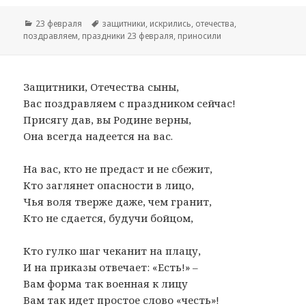
Рубрики
23 февраля
Метки
защитники
,
искрились
,
отечества
,
поздравляем
,
праздники 23 февраля
,
приносили
Защитники, Отечества сыны,
Вас поздравляем с праздником сейчас!
Присягу дав, вы Родине верны,
Она всегда надеется на вас.
На вас, кто не предаст и не сбежит,
Кто заглянет опасности в лицо,
Чья воля тверже даже, чем гранит,
Кто не сдается, будучи бойцом,
Кто гулко шаг чеканит на плацу,
И на приказы отвечает: «Есть!» –
Вам форма так военная к лицу
Вам так идет простое слово «честь»!