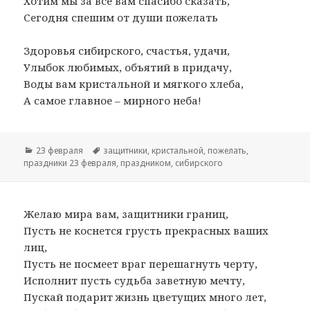
Хотим мы за все вам спасибо сказать,
Сегодня спешим от души пожелать
Здоровья сибирского, счастья, удачи,
Улыбок любимых, объятий в придачу,
Воды вам кристальной и мягкого хлеба,
А самое главное – мирного неба!
Рубрики
23 февраля
Метки
защитники
,
кристальной
,
пожелать
,
праздники 23 февраля
,
праздником
,
сибирского
Желаю мира вам, защитники границ,
Пусть не коснется грусть прекрасных ваших
лиц,
Пусть не посмеет враг перешагнуть черту,
Исполнит пусть судьба заветную мечту,
Пускай подарит жизнь цветущих много лет,