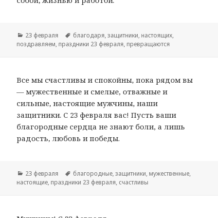
собой, жизнью и работой.
Рубрики
23 февраля
Метки
благодаря
,
защитники
,
настоящих
,
поздравляем
,
праздники 23 февраля
,
превращаются
Все мы счастливы и спокойны, пока рядом вы
— мужественные и смелые, отважные и
сильные, настоящие мужчины, наши
защитники. С 23 февраля вас! Пусть ваши
благородные сердца не знают боли, а лишь
радость, любовь и победы.
Рубрики
23 февраля
Метки
благородные
,
защитники
,
мужественные
,
настоящие
,
праздники 23 февраля
,
счастливы