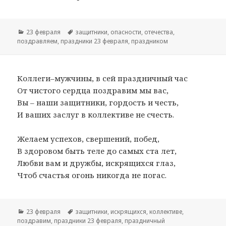
Рубрики
23 февраля
Метки
защитники
,
опасности
,
отечества
,
поздравляем
,
праздники 23 февраля
,
праздником
Коллеги–мужчины, в сей праздничный час
От чистого сердца поздравим мы вас,
Вы – наши защитники, гордость и честь,
И ваших заслуг в коллективе не счесть.
Желаем успехов, свершений, побед,
В здоровом быть теле до самых ста лет,
Любви вам и дружбы, искрящихся глаз,
Чтоб счастья огонь никогда не погас.
Рубрики
23 февраля
Метки
защитники
,
искрящихся
,
коллективе
,
поздравим
,
праздники 23 февраля
,
праздничный