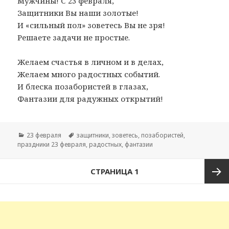
Мужчины! С 23 февраля,
Защитники Вы наши золотые!
И «сильный пол» зоветесь Вы не зря!
Решаете задачи не простые.
Желаем счастья в личном и в делах,
Желаем много радостных событий.
И блеска позабористей в глазах,
Фантазии для радужных открытий!
Рубрики
23 февраля
Метки
защитники
,
зоветесь
,
позабористей
,
праздники 23 февраля
,
радостных
,
фантазии
Навигация
СТРАНИЦА
1
по
записям
След
стран