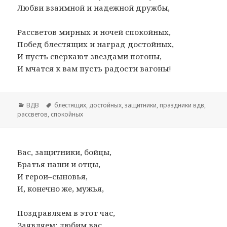
Любви взаимной и надежной дружбы,
Рассветов мирных и ночей спокойных,
Побед блестящих и наград достойных,
И пусть сверкают звездами погоны,
И мчатся к вам пусть радости вагоны!
Рубрики
ВДВ
Метки
блестящих
,
достойных
,
защитники
,
праздники вдв
,
рассветов
,
спокойных
Вас, защитники, бойцы,
Братья наши и отцы,
И герои–сыновья,
И, конечно же, мужья,
Поздравляем в этот час,
Заявляем: любим вас,