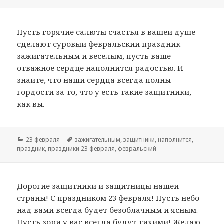
Пусть горячие салюты счастья в вашей душе
сделают суровый февральский праздник
зажигательным и веселым, пусть ваше
отважное сердце наполнится радостью. И
знайте, что наши сердца всегда полны
гордости за то, что у есть такие защитники,
как вы.
Рубрики
23 февраля
Метки
зажигательным
,
защитники
,
наполнится
,
праздник
,
праздники 23 февраля
,
февральский
Дорогие защитники и защитницы нашей
страны! С праздником 23 февраля! Пусть небо
над вами всегда будет безоблачным и ясным.
Пусть зори у вас всегда будут тихими! Желаю