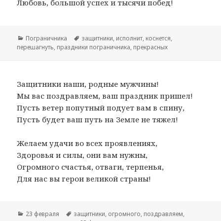
Любовь, большой успех и тысячи побед!
Рубрики
Пограничника
Метки
защитники
,
исполнит
,
коснется
,
перешагнуть
,
праздники пограничника
,
прекрасных
Защитники наши, родные мужчины!
Мы вас поздравляем, ваш праздник пришел!
Пусть ветер попутный подует вам в спину,
Пусть будет ваш путь на Земле не тяжел!
Желаем удачи во всех проявлениях,
Здоровья и силы, они вам нужны,
Огромного счастья, отваги, терпенья,
Для нас вы герои великой страны!
Рубрики
23 февраля
Метки
защитники
,
огромного
,
поздравляем
,