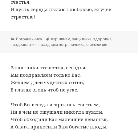
счастья,
И пусть сердца пылают любовью, жгучей
страстью!
Рубрики
Пограничника
Метки
вершинам
,
защитники
,
здоровья
,
поздравления
,
праздники пограничника
,
стремления
Защитники отечества, сегодня,
Мы поздравляем только Вас.
Желаем дней чудесных сотни,
В глазах огонь чтоб не угас.
Чтоб Вы всегда искрились счастьем,
Ни в чем не ощущали никогда нужды.
Чтоб обходили Вас малейшие ненастья,
А блага приносили Вам богатые плоды.