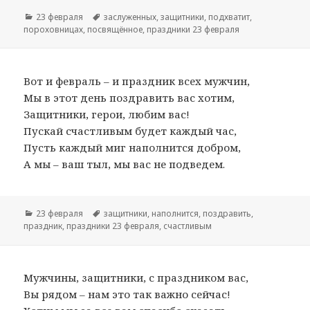
Рубрики
23 февраля
Метки
заслуженных
,
защитники
,
подхватит
,
пороховницах
,
посвящённое
,
праздники 23 февраля
Вот и февраль – и праздник всех мужчин,
Мы в этот день поздравить вас хотим,
Защитники, герои, любим вас!
Пускай счастливым будет каждый час,
Пусть каждый миг наполнится добром,
А мы – ваш тыл, мы вас не подведем.
Рубрики
23 февраля
Метки
защитники
,
наполнится
,
поздравить
,
праздник
,
праздники 23 февраля
,
счастливым
Мужчины, защитники, с праздником вас,
Вы рядом – нам это так важно сейчас!