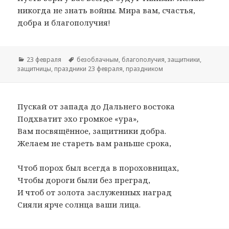
никогда не знать войны. Мира вам, счастья,
добра и благополучия!
Рубрики
23 февраля
Метки
безоблачным
,
благополучия
,
защитники
,
защитницы
,
праздники 23 февраля
,
праздником
Пускай от запада до Дальнего востока
Подхватит эхо громкое «ура»,
Вам посвящённое, защитники добра.
Желаем не стареть вам раньше срока,
Чтоб порох был всегда в пороховницах,
Чтобы дороги были без преград,
И чтоб от золота заслуженных наград
Сияли ярче солнца ваши лица.