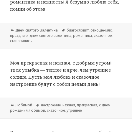
романтика и нежность! Я безумно люблю тебя,
помни об этом!
Рубрики
Днем святого Валентина
Метки
благословит
,
отношениях
,
праздники днем святого валентина
,
романтика
,
сказочное
,
становились
Моя прекрасная и нежная, с добрым утром!
Твоя улыбка — теплее и ярче, чем утреннее
солнце. Пусть моя любовь и сказочное
настроение будут с тобой целый день!
Рубрики
Любимой
Метки
настроение
,
нежная
,
прекрасная
,
с днем
рождения любимой
,
сказочное
,
утреннее