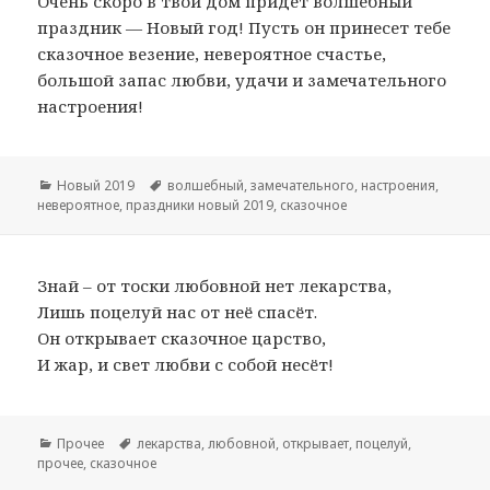
Очень скоро в твой дом придет волшебный
праздник — Новый год! Пусть он принесет тебе
сказочное везение, невероятное счастье,
большой запас любви, удачи и замечательного
настроения!
Рубрики
Новый 2019
Метки
волшебный
,
замечательного
,
настроения
,
невероятное
,
праздники новый 2019
,
сказочное
Знай – от тоски любовной нет лекарства,
Лишь поцелуй нас от неё спасёт.
Он открывает сказочное царство,
И жар, и свет любви с собой несёт!
Рубрики
Прочее
Метки
лекарства
,
любовной
,
открывает
,
поцелуй
,
прочее
,
сказочное