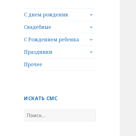
раскрыть
С днем рождения
дочернее
раскрыть
меню
Свадебные
дочернее
раскрыть
меню
С Рождением ребенка
дочернее
раскрыть
меню
Праздники
дочернее
меню
Прочее
ИСКАТЬ СМС
Н
а
й
т