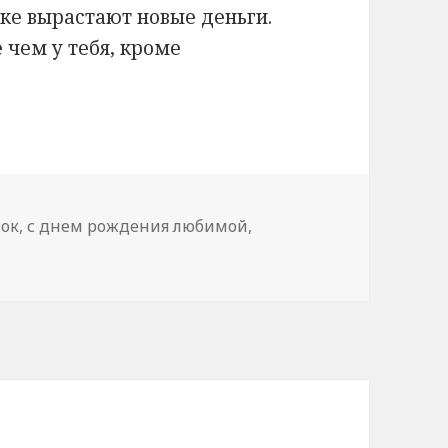
лке вырастают новые деньги.
 чем у тебя, кроме
пок
,
с днем рождения любимой
,