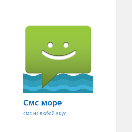
Смс море
смс на любой вкус