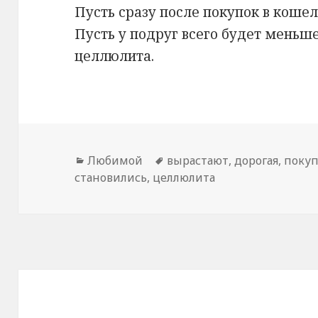
Пусть сразу после покупок в коше
Пусть у подруг всего будет меньше
целлюлита.
Рубрики
Любимой
Метки
вырастают
,
дорогая
,
поку
становились
,
целлюлита