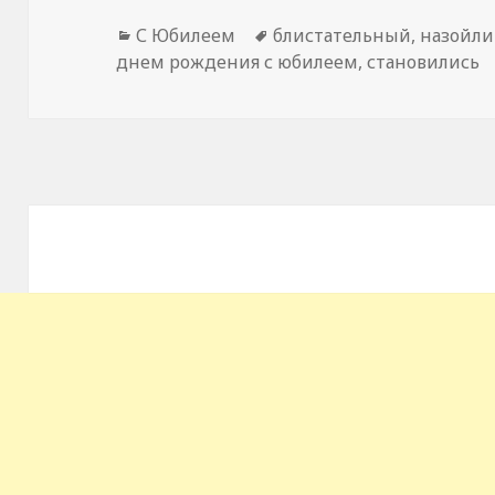
Рубрики
С Юбилеем
Метки
блистательный
,
назойл
днем рождения с юбилеем
,
становились