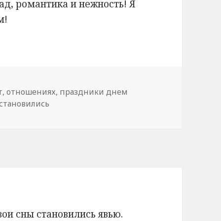
ад, романтика и нежность! Я
м!
т
,
отношениях
,
праздники днем
становились
вои сны становились явью.