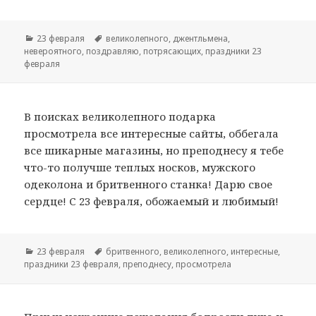
Рубрики
23 февраля
Метки
великолепного
,
джентльмена
,
невероятного
,
поздравляю
,
потрясающих
,
праздники 23
февраля
В поисках великолепного подарка
просмотрела все интересные сайты, оббегала
все шикарные магазины, но преподнесу я тебе
что-то получше теплых носков, мужского
одеколона и бритвенного станка! Дарю свое
сердце! С 23 февраля, обожаемый и любимый!
Рубрики
23 февраля
Метки
бритвенного
,
великолепного
,
интересные
,
праздники 23 февраля
,
преподнесу
,
просмотрела