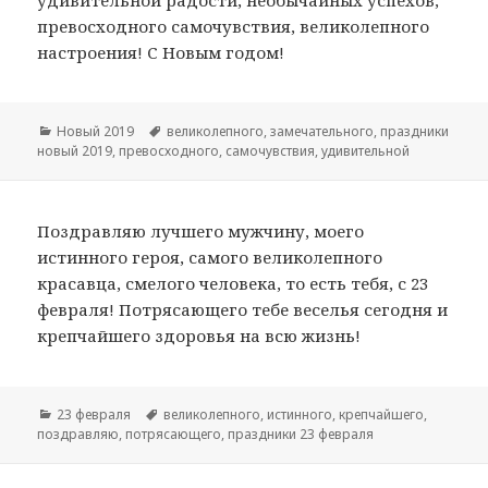
превосходного самочувствия, великолепного
настроения! С Новым годом!
Рубрики
Новый 2019
Метки
великолепного
,
замечательного
,
праздники
новый 2019
,
превосходного
,
самочувствия
,
удивительной
Поздравляю лучшего мужчину, моего
истинного героя, самого великолепного
красавца, смелого человека, то есть тебя, с 23
февраля! Потрясающего тебе веселья сегодня и
крепчайшего здоровья на всю жизнь!
Рубрики
23 февраля
Метки
великолепного
,
истинного
,
крепчайшего
,
поздравляю
,
потрясающего
,
праздники 23 февраля