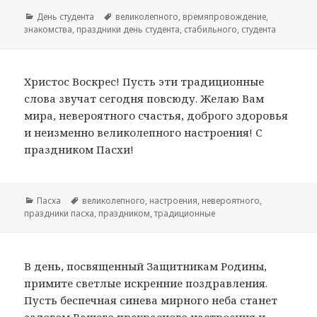
Рубрики
День студента
Метки
великолепного
,
времяпровождение
,
знакомства
,
праздники день студента
,
стабильного
,
студента
Христос Воскрес! Пусть эти традиционные
слова звучат сегодня повсюду. Желаю Вам
мира, невероятного счастья, доброго здоровья
и неизменно великолепного настроения! С
праздником Пасхи!
Рубрики
Пасха
Метки
великолепного
,
настроения
,
невероятного
,
праздники пасха
,
праздником
,
традиционные
В день, посвященный Защитникам Родины,
примите светлые искренние поздравления.
Пусть беспечная синева мирного неба станет
залогом Вашего прекрасного настроения и