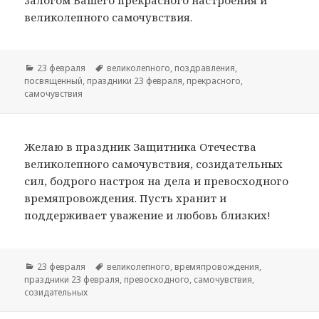
великолепного самочувствия.
Рубрики
23 февраля
Метки
великолепного
,
поздравления
,
посвященный
,
праздники 23 февраля
,
прекрасного
,
самочувствия
Желаю в праздник Защитника Отечества
великолепного самочувствия, созидательных
сил, бодрого настроя на дела и превосходного
времяпровождения. Пусть хранит и
поддерживает уважение и любовь близких!
Рубрики
23 февраля
Метки
великолепного
,
времяпровождения
,
праздники 23 февраля
,
превосходного
,
самочувствия
,
созидательных