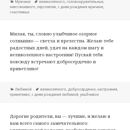
Рубрики
Мужчине
Метки
великолепного
,
головокружительных
,
неиссякаемого
,
перспектив
,
с днем рождения мужчине
,
счастливых
Милая, ты, словно улыбчивое озорное
солнышко — светла и прелестна. Желаю тебе
радостных дней, удач на каждом шагу и
великолепного настроения! Пускай тебя
повсюду встречают добросердечно и
приветливо!
Рубрики
Любимой
Метки
великолепного
,
добросердечно
,
настроения
,
приветливо
,
с днем рождения любимой
,
улыбчивое
Дорогие родители, вы — лучшие, и желаю я
вам всего самого замечательного:
удивительной радости, необычайных успехов,