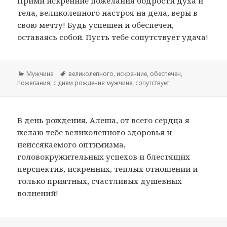
Прими искренние пожелания бодрости духа и
тела, великолепного настроя на дела, веры в
свою мечту! Будь успешен и обеспечен,
оставаясь собой. Пусть тебе сопутствует удача!
Рубрики
Мужчине
Метки
великолепного
,
искренние
,
обеспечен
,
пожелания
,
с днем рождения мужчине
,
сопутствует
В день рождения, Алеша, от всего сердца я
желаю тебе великолепного здоровья и
неиссякаемого оптимизма,
головокружительных успехов и блестящих
перспектив, искренних, теплых отношений и
только приятных, счастливых душевных
волнений!