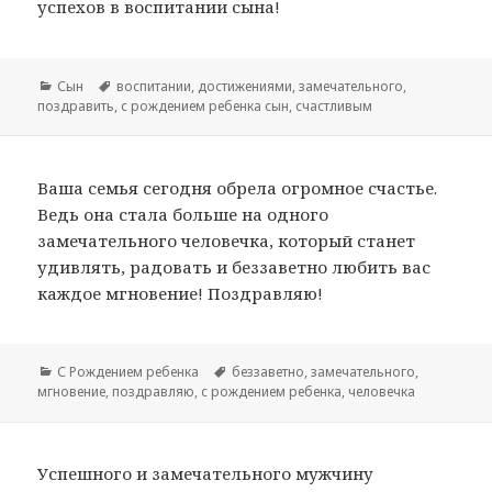
успехов в воспитании сына!
Рубрики
Сын
Метки
воспитании
,
достижениями
,
замечательного
,
поздравить
,
с рождением ребенка сын
,
счастливым
Ваша семья сегодня обрела огромное счастье.
Ведь она стала больше на одного
замечательного человечка, который станет
удивлять, радовать и беззаветно любить вас
каждое мгновение! Поздравляю!
Рубрики
С Рождением ребенка
Метки
беззаветно
,
замечательного
,
мгновение
,
поздравляю
,
с рождением ребенка
,
человечка
Успешного и замечательного мужчину