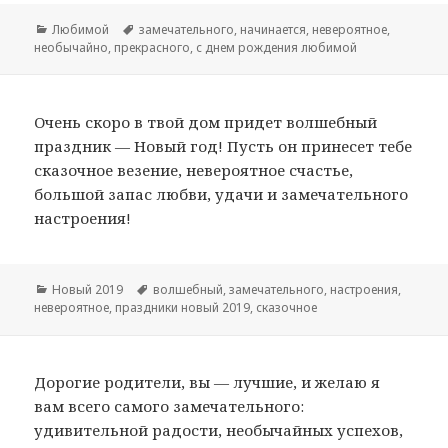
Рубрики
Любимой
Метки
замечательного
,
начинается
,
невероятное
,
необычайно
,
прекрасного
,
с днем рождения любимой
Очень скоро в твой дом придет волшебный
праздник — Новый год! Пусть он принесет тебе
сказочное везение, невероятное счастье,
большой запас любви, удачи и замечательного
настроения!
Рубрики
Новый 2019
Метки
волшебный
,
замечательного
,
настроения
,
невероятное
,
праздники новый 2019
,
сказочное
Дорогие родители, вы — лучшие, и желаю я
вам всего самого замечательного:
удивительной радости, необычайных успехов,