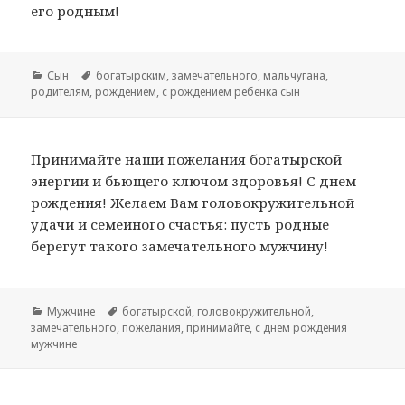
его родным!
Рубрики
Сын
Метки
богатырским
,
замечательного
,
мальчугана
,
родителям
,
рождением
,
с рождением ребенка сын
Принимайте наши пожелания богатырской
энергии и бьющего ключом здоровья! С днем
рождения! Желаем Вам головокружительной
удачи и семейного счастья: пусть родные
берегут такого замечательного мужчину!
Рубрики
Мужчине
Метки
богатырской
,
головокружительной
,
замечательного
,
пожелания
,
принимайте
,
с днем рождения
мужчине