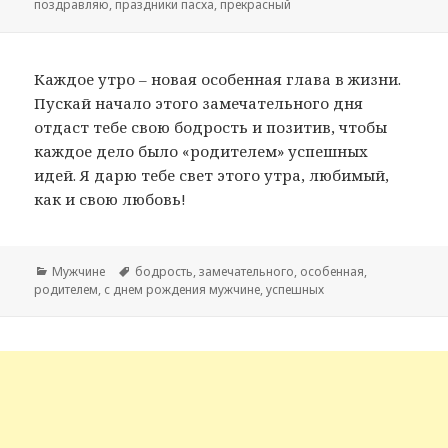
поздравляю
,
праздники пасха
,
прекрасный
Каждое утро – новая особенная глава в жизни.
Пускай начало этого замечательного дня
отдаст тебе свою бодрость и позитив, чтобы
каждое дело было «родителем» успешных
идей. Я дарю тебе свет этого утра, любимый,
как и свою любовь!
Рубрики
Мужчине
Метки
бодрость
,
замечательного
,
особенная
,
родителем
,
с днем рождения мужчине
,
успешных