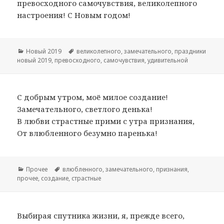
превосходного самочувствия, великолепного
настроения! С Новым годом!
Рубрики
Новый 2019
Метки
великолепного
,
замечательного
,
праздники
новый 2019
,
превосходного
,
самочувствия
,
удивительной
С добрым утром, моё милое создание!
Замечательного, светлого денька!
В любви страстные прими с утра признания,
От влюбленного безумно паренька!
Рубрики
Прочее
Метки
влюбленного
,
замечательного
,
признания
,
прочее
,
создание
,
страстные
Выбирая спутника жизни, я, прежде всего,