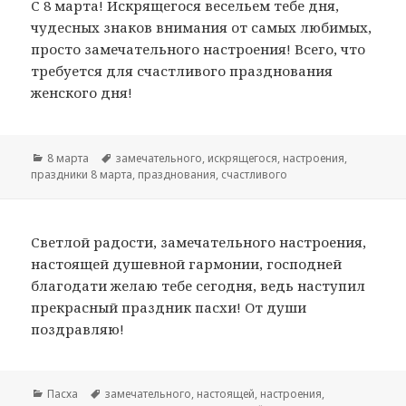
С 8 марта! Искрящегося весельем тебе дня,
чудесных знаков внимания от самых любимых,
просто замечательного настроения! Всего, что
требуется для счастливого празднования
женского дня!
Рубрики
8 марта
Метки
замечательного
,
искрящегося
,
настроения
,
праздники 8 марта
,
празднования
,
счастливого
Светлой радости, замечательного настроения,
настоящей душевной гармонии, господней
благодати желаю тебе сегодня, ведь наступил
прекрасный праздник пасхи! От души
поздравляю!
Рубрики
Пасха
Метки
замечательного
,
настоящей
,
настроения
,