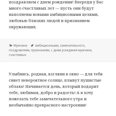
поздравляем с днем рождения! Впереди у Вас
много счастливых лет — пусть они будут
наполнены новыми амбициозными целями,
любовью близких людей и признанием
окружающих.
Рубрики
Мужчине
Метки
амбициозными
,
замечательного
,
поздравляем
,
признанием
,
с днем рождения мужчине
,
счастливых
Улыбнись, родная, взгляни в окно — для тебя
сияет невероятное солнце, плывут пушистые
облака! Начинается день, который подарит
тебе, любимая, добро и радость! А я хочу
пожелать тебе замечательного утра и
необычайно прекрасного настроения!