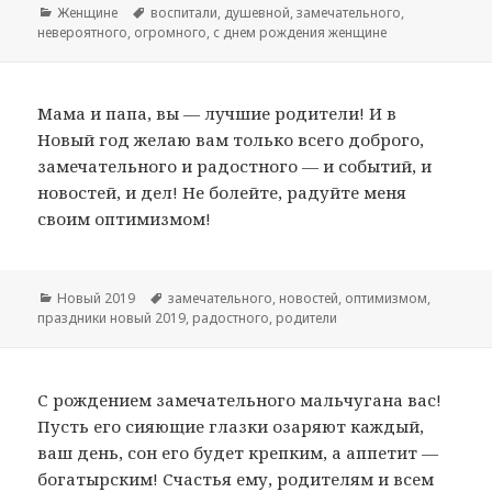
Рубрики
Женщине
Метки
воспитали
,
душевной
,
замечательного
,
невероятного
,
огромного
,
с днем рождения женщине
Мама и папа, вы — лучшие родители! И в
Новый год желаю вам только всего доброго,
замечательного и радостного — и событий, и
новостей, и дел! Не болейте, радуйте меня
своим оптимизмом!
Рубрики
Новый 2019
Метки
замечательного
,
новостей
,
оптимизмом
,
праздники новый 2019
,
радостного
,
родители
С рождением замечательного мальчугана вас!
Пусть его сияющие глазки озаряют каждый,
ваш день, сон его будет крепким, а аппетит —
богатырским! Счастья ему, родителям и всем